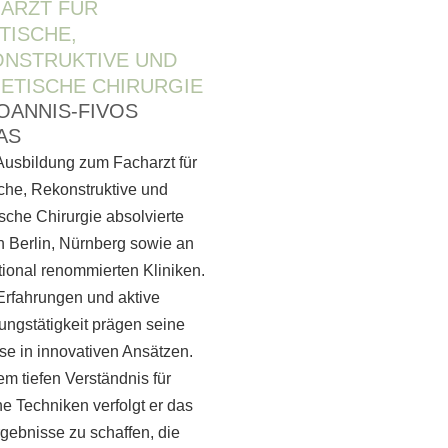
ARZT FÜR
TISCHE,
NSTRUKTIVE UND
ETISCHE CHIRURGIE
IOANNIS-FIVOS
AS
Ausbildung zum Facharzt für
sche, Rekonstruktive und
sche Chirurgie absolvierte
n Berlin, Nürnberg sowie an
tional renommierten Kliniken.
Erfahrungen und aktive
ungstätigkeit prägen seine
se in innovativen Ansätzen.
em tiefen Verständnis für
e Techniken verfolgt er das
rgebnisse zu schaffen, die