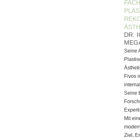
FACH
PLAS
REKO
ÄSTH
DR. 
MEG
Seine 
Plasti
Ästheti
Fivos i
interna
Seine 
Forsch
Experti
Mit ein
modern
Ziel, E