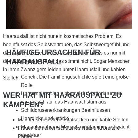
Haarausfall ist nicht nur ein kosmetisches Problem. Es
beeinflusst das Selbstvertrauen, das Selbstwertgefühl und
HÄUFIGE URSACHEN FÜR
das tägliche Leben. Viele Leute denken, dass es nur mit
HAARAUSFALL
dem Alter passiert, aber das stimmt nicht. Sogar Menschen
in ihren Zwanzigern leiden unter Haarausfall und kahlen
Genetik Die Familiengeschichte spielt eine große
Stellen.
Rolle
WER HAT MIT HAARAUSFALL ZU
Hormonelles Ungleichgewicht Veränderungen
wirken sich auf das Haarwachstum aus
KÄMPFEN?
Schilddrüsenerkrankungen Beeinflussen
Haardicke und -stärke
Männer sehen Geheimratsecken und kahle Stellen
Mangelernährung Mangel an Vitaminen schwächt
Frauen bemerken schütteres Haar und breitere
das Haar
Partien