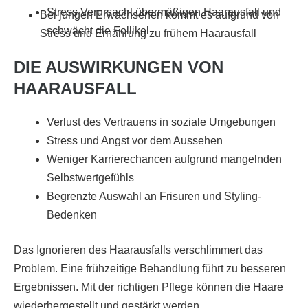
Stress Verursacht übermäßigen Haarausfall und
Bei jungen Erwachsenen kommt es aufgrund von
schwächt die Follikel
Stress und Ernährung zu frühem Haarausfall
DIE AUSWIRKUNGEN VON
HAARAUSFALL
Verlust des Vertrauens in soziale Umgebungen
Stress und Angst vor dem Aussehen
Weniger Karrierechancen aufgrund mangelnden
Selbstwertgefühls
Begrenzte Auswahl an Frisuren und Styling-
Bedenken
Das Ignorieren des Haarausfalls verschlimmert das
Problem. Eine frühzeitige Behandlung führt zu besseren
Ergebnissen. Mit der richtigen Pflege können die Haare
wiederhergestellt und gestärkt werden.