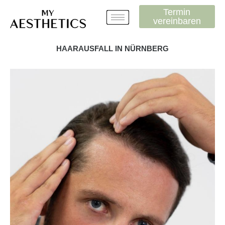
Zum
Termin
Inhalt
vereinbaren
springen
HAARAUSFALL IN NÜRNBERG